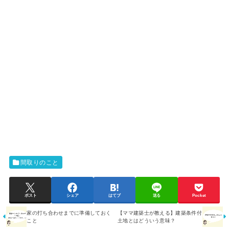
間取りのこと
ポスト
シェア
はてブ
送る
Pocket
家の打ち合わせまでに準備しておく
【ママ建築士が教える】建築条件付
こと
土地とはどういう意味？