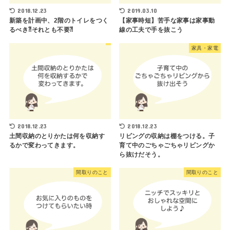
2018.12.23
2019.03.10
新築を計画中、2階のトイレをつく
【家事時短】苦手な家事は家事動
るべき⁈それとも不要⁈
線の工夫で手を抜こう
家具・家電
2018.12.23
2018.12.23
土間収納のとりかたは何を収納す
リビングの収納は棚をつける。子
るかで変わってきます。
育て中のごちゃごちゃリビングか
ら抜けだそう。
間取りのこと
間取りのこと